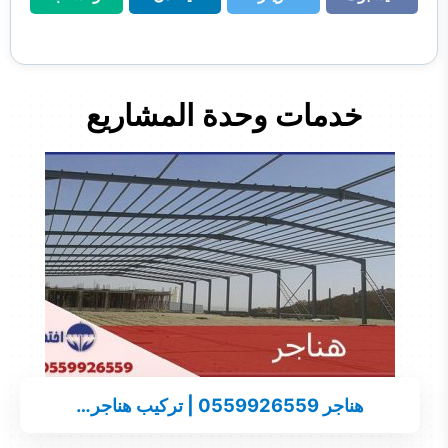
فيسبوك
تويتر
لينكدن
واتساب
خدمات وحدة المشاريع
هناجر 0559926559 | تركيب هناجر…