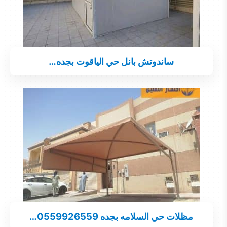
ساندوتش بانل حي الياقوت بجده…
مظلات حي السلامه بجده 0559926559…