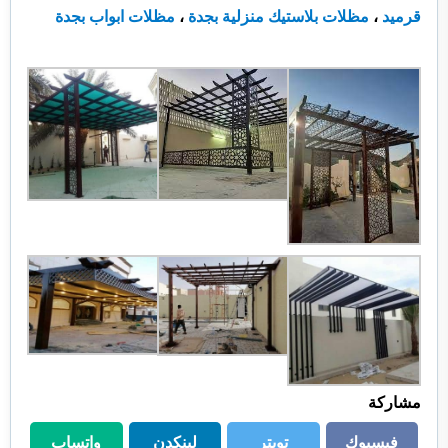
قرميد
،
مظلات بلاستيك منزلية بجدة
،
مظلات ابواب بجدة
مشاركة
فيسبوك
تويتر
لينكدن
واتساب