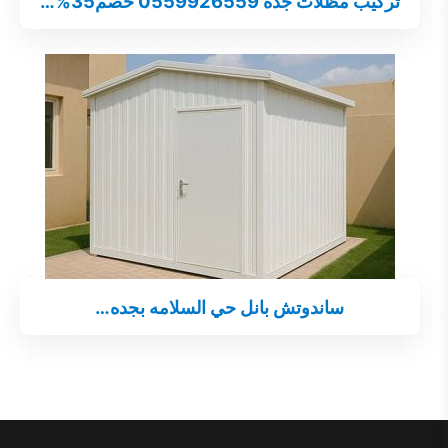
تركيب مظلات جدة 0559926559 خصم35%…
ساندوتش بانل حي السلامه بجده…