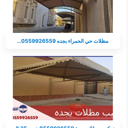
مظلات حي الحمراء بجده 0559926559…